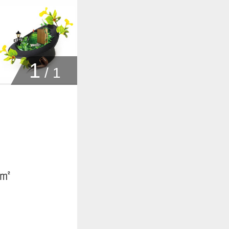
1
/
1
6㎡