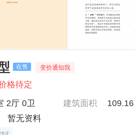
户型
在售
变价通知我
价格待定
室 2厅 0卫
建筑面积
109.1
暂无资料
型方正