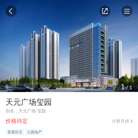
1
/
1
天元广场玺园
别名：天元广场·玺园
价格待定
计算月供
普通住宅
公园地产